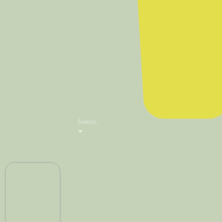
Šnekbot…