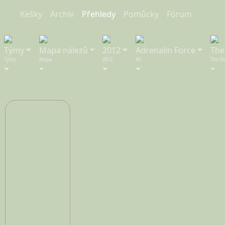
Kešky
Archiv
Přeh
ledy
Pom
ůcky
Fórum
Týmy
Mapa nálezů
2012
Adrenalin Force
The
Týmy
Mapa
2012
AF
The B