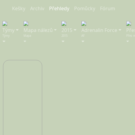
Kešky
Archiv
Přeh
ledy
Pom
ůcky
Fórum
Týmy
Mapa nálezů
2015
Adrenalin Force
Pře
Týmy
Mapa
2015
AF
Přes 