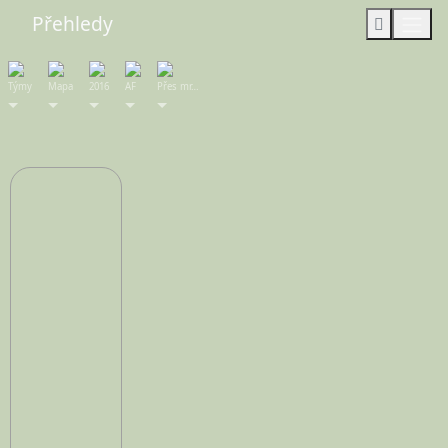
Přehledy
Týmy
Mapa
2016
AF
Přes mr…