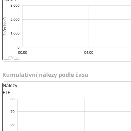
000
000
000
3,000
2,000
Počet bodů
1,000
1,000
0
00:00
00:00
L
04:00
Kumulativní nálezy podle času
Nálezy
FTF
-20
-10
90
80
70
60