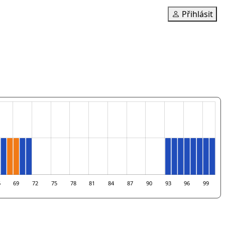
Přihlásit
6
69
72
75
78
81
84
87
90
93
96
99