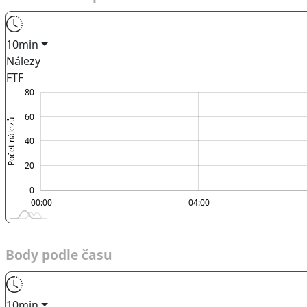
10min
Nálezy
FTF
100
-40
-20
80
60
Počet nálezů
20
40
20
0
00:00
00:00
L
04:00
Body podle času
10min