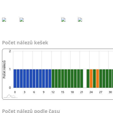
Kešky
Archiv
Přeh
ledy
Pom
ůcky
Fórum
Týmy
Nálezy podle času
2017
Adrenalin Force
Týmy
Čas
2017
AF
Počet nálezů kešek
-2
-1
3
2
Počet nálezů
0
1
0
0
3
6
9
12
15
18
21
24
27
30
Počet nálezů podle času