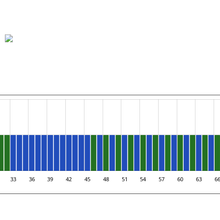
Žabičky
Žabičk…
33
36
39
42
45
48
51
54
57
60
63
6
L