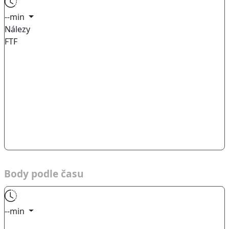
--min
Nálezy
FTF
Body podle času
--min