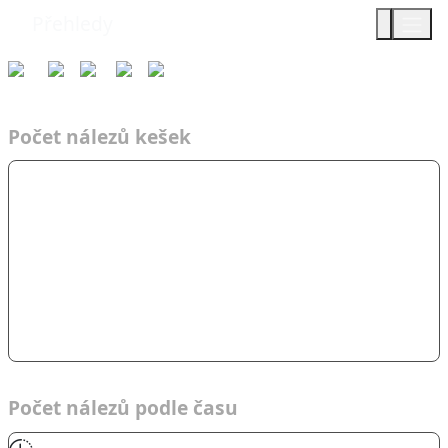
Přehledy
Týmy
Čas
2019
AF
Přes mr…
Počet nálezů kešek
Počet nálezů podle času