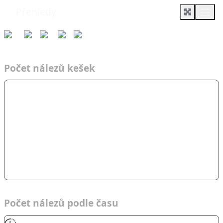
Přehledy
Týmy
Čas
2021
AF
BAD-Team
Počet nálezů kešek
Počet nálezů podle času