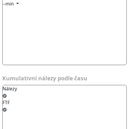
--min
Kumulativní nálezy podle času
Nálezy
FTF