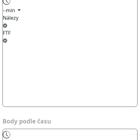
--min
Nálezy
FTF
Body podle času