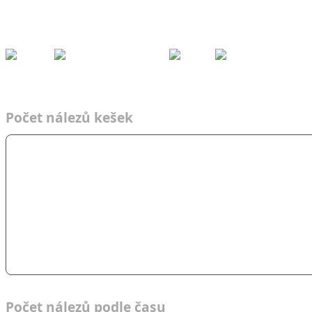
Kešky
Archiv
Přeh
ledy
Pom
ůcky
Fórum
Týmy
Nálezy podle času
2025
Adrenalin Force
Týmy
Čas
2025
AF
Počet nálezů kešek
Počet nálezů podle času