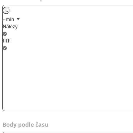
--min
Nálezy
FTF
Body podle času