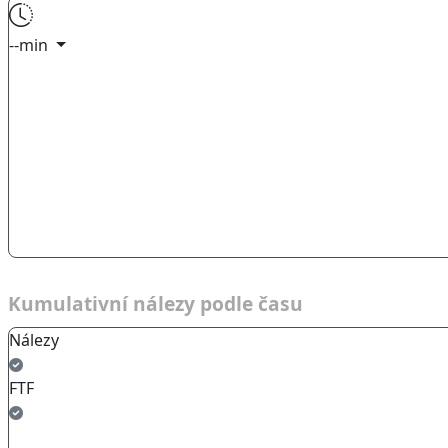
--min
Kumulativní nálezy podle času
Nálezy
FTF