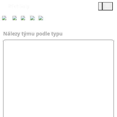
Přehledy
Týmy
Typ
2012
AF
Přes mr…
Nálezy týmu podle typu