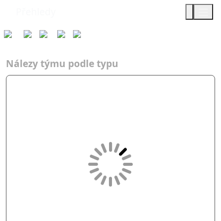
Přehledy
Týmy
Typ
2013
AF
Přes mr…
Nálezy týmu podle typu