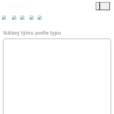
Přehledy
Týmy
Typ
2019
AF
Žabičk…
Nálezy týmu podle typu