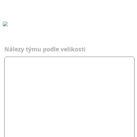
Czech Hunters
Czech Hu…
Nálezy týmu podle velikosti