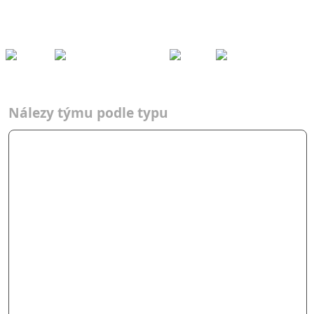
Kešky
Archiv
Přeh
ledy
Pom
ůcky
Fórum
Týmy
Nálezy podle typů
2021
Adrenalin Force
Týmy
Typ
2021
AF
Nálezy týmu podle typu