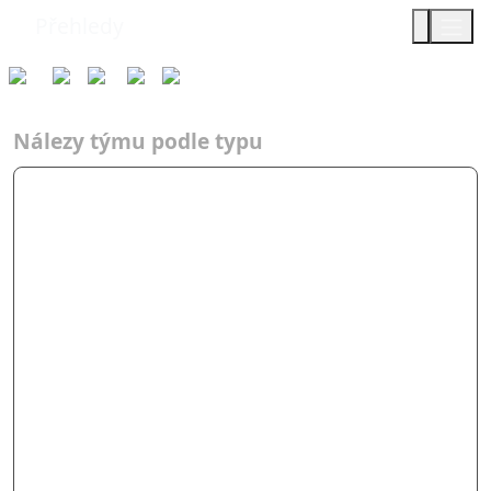
Přehledy
Týmy
Typ
2025
AF
Přes mr…
Nálezy týmu podle typu