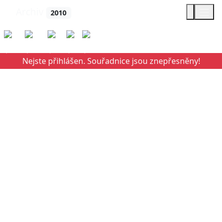
Archiv
2010
Kešky
Mřížka
Třídit
Filtr
Poloha
Nejste přihlášen. Souřadnice jsou znepřesněny!