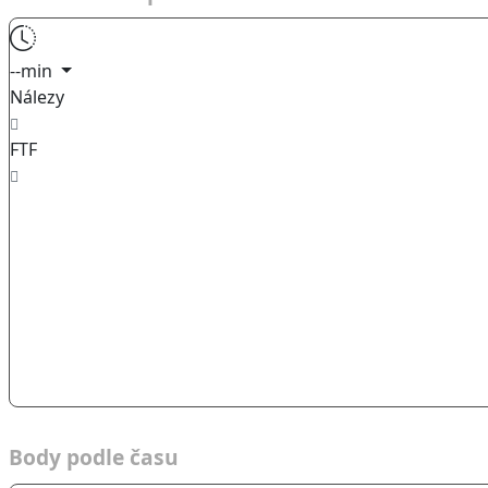
--min
Nálezy
FTF
Body podle času