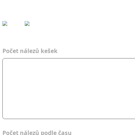
Kešky
Archiv
Přeh
ledy
Pom
ůcky
Fórum
Obě kategorie
Obě
Kešky
2013
Kešky
2013
Počet nálezů kešek
Počet nálezů podle času