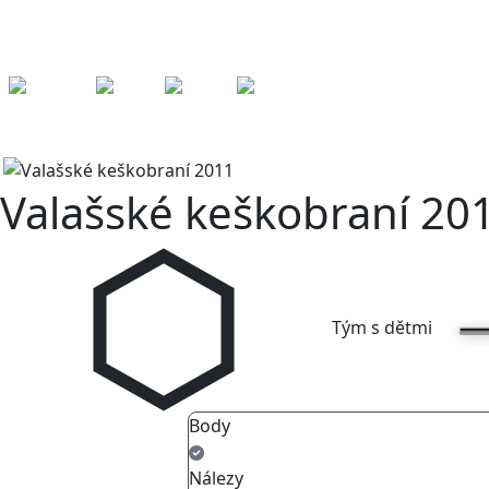
Kešky
Archiv
Přeh
ledy
Pom
ůcky
Fórum
Pořadí
Graf
2011
Tým s dětmi
Pořadí
Graf
2011
TsD
Valašské keškobraní 20
Tým s dětmi
Body
Nálezy