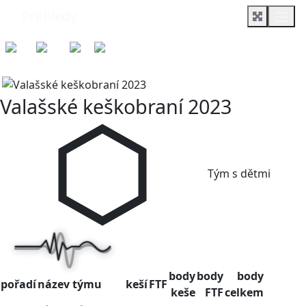
Přehledy
Pořadí
Tabulka
2023
TsD
Valašské keškobraní 2023
Tým s dětmi
body
body
body
pořadí
název týmu
keší
FTF
keše
FTF
celkem