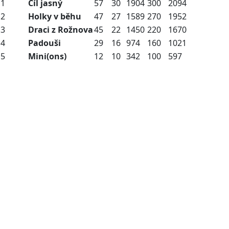
1
Cíl jasný
57
30
1904
300
2094
2
Holky v běhu
47
27
1589
270
1952
3
Draci z Rožnova
45
22
1450
220
1670
4
Padouši
29
16
974
160
1021
5
Mini(ons)
12
10
342
100
597