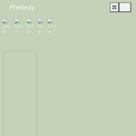
Přehledy
Týmy
Mapa
2013
TsD
Snížek…