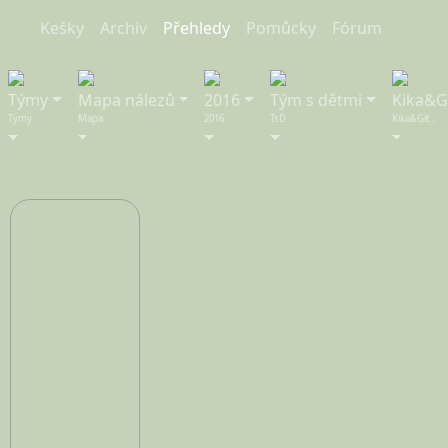
Kešky
Archiv
Přeh
ledy
Pom
ůcky
Fórum
Týmy
Mapa nálezů
2016
Tým s dětmi
Kika&G
Týmy
Mapa
2016
TsD
Kika&Git…