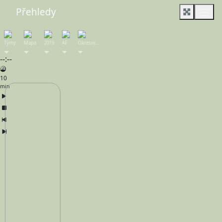
Přehledy
Týmy
Mapa
2019
AF
Okresní…
--:--
10
min