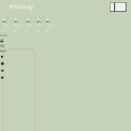
Přehledy
Týmy
Mapa
2024
TsD
Cíl jas…
--:--
10
min