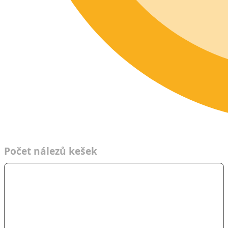
Čas
Počet nálezů kešek