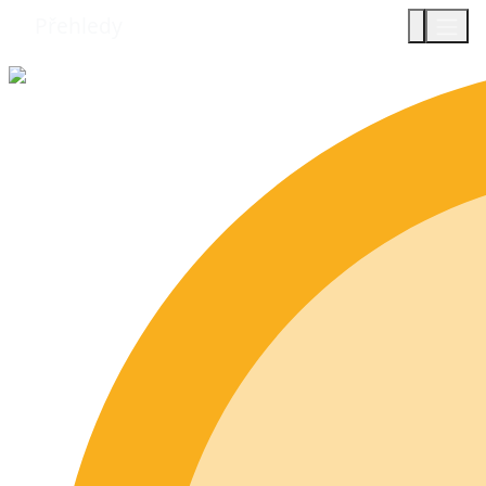
Přehledy
Týmy