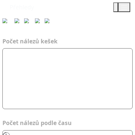
Přehledy
Týmy
Čas
2012
AF
VP Team
Počet nálezů kešek
Počet nálezů podle času