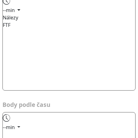
--min
Nálezy
FTF
Body podle času
--min