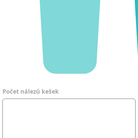
Týmy
Počet nálezů kešek