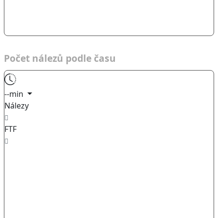
Počet nálezů podle času
--min
Nálezy
FTF