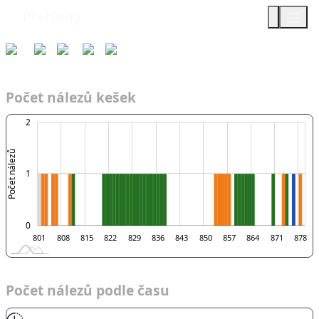
Přehledy
Týmy
Čas
2015
AF
STRKOŠ
Počet nálezů kešek
-2
-1
3
2
Počet nálezů
0
1
0
807
813
819
825
831
837
849
855
861
867
873
888
801
808
815
822
829
836
843
850
857
864
871
878
L
Počet nálezů podle času