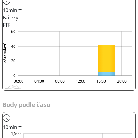
10min
Nálezy
FTF
-20
-10
-40
10
80
60
Počet nálezů
40
10
20
0
00:00
00:00
L
04:00
08:00
12:00
16:00
20:00
Body podle času
10min
000
000
500
1,500