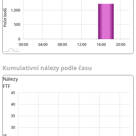
1,000
Počet bodů
1,000
500
0
00:00
00:00
L
04:00
08:00
12:00
16:00
20:00
Kumulativní nálezy podle času
Nálezy
FTF
-10
50
-5
45
40
35
30