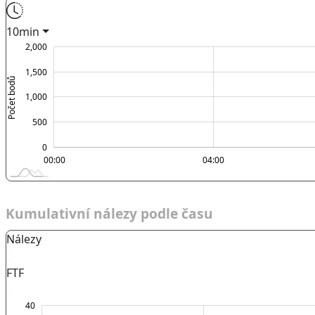
10min
000
500
500
2,000
1,500
Počet bodů
1,000
1,000
500
0
00:00
00:00
L
04:00
Kumulativní nálezy podle času
Nálezy
FTF
-10
45
-5
40