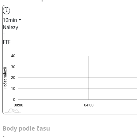
10min
Nálezy
FTF
-20
-10
50
40
30
Počet nálezů
10
20
10
0
00:00
00:00
L
04:00
Body podle času