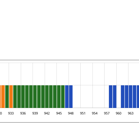
omčův Home Run
mčův…
0
933
936
939
942
945
948
951
954
957
960
963
L