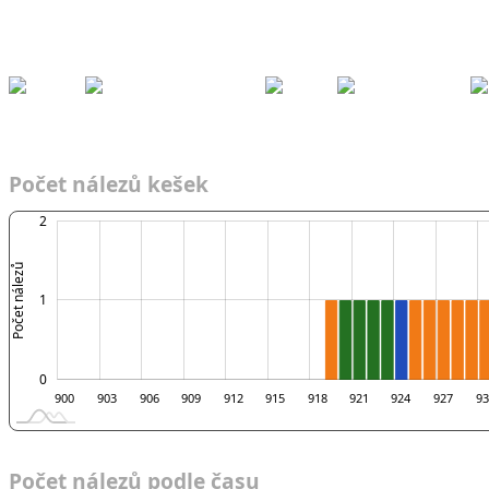
Kešky
Archiv
Přeh
ledy
Pom
ůcky
Fórum
Týmy
Nálezy podle času
2016
Tým s dětmi
D
Týmy
Čas
2016
TsD
Do
Počet nálezů kešek
-2
-1
3
2
Počet nálezů
0
1
0
900
903
906
909
912
915
918
921
924
927
93
Počet nálezů podle času