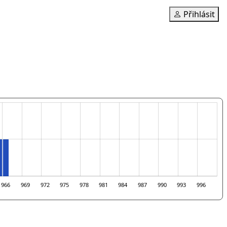
Přihlásit
966
969
972
975
978
981
984
987
990
993
996