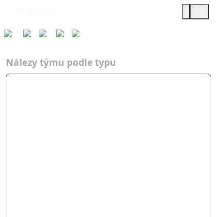
Přehledy
Týmy
Typ
2021
TsD
Cíl jas…
Nálezy týmu podle typu