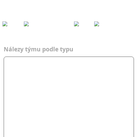
Kešky
Archiv
Přeh
ledy
Pom
ůcky
Fórum
Týmy
Nálezy podle typů
2022
Adrenalin Force
Týmy
Typ
2022
AF
Nálezy týmu podle typu