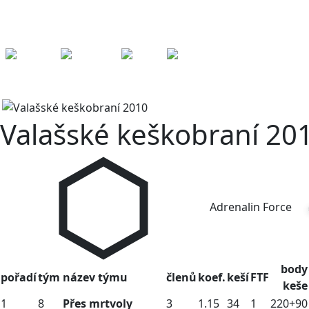
Kešky
Archiv
Přeh
ledy
Pom
ůcky
Fórum
Pořadí
Tabulka
2010
Adrenalin Force
Pořadí
Tabulka
2010
AF
Valašské keškobraní 20
Adrenalin Force
body
pořadí
tým
název týmu
členů
koef.
keší
FTF
keše
1
8
Přes mrtvoly
3
1.15
34
1
220+90