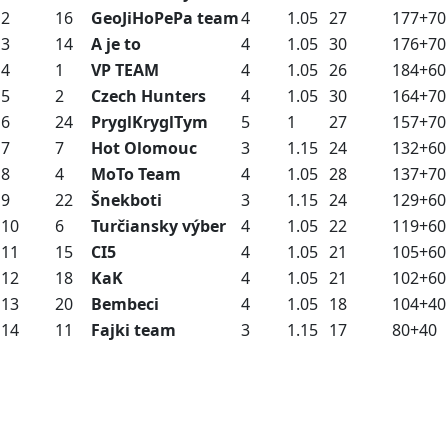
2
16
GeoJiHoPePa team
4
1.05
27
177+70
3
14
A je to
4
1.05
30
176+70
4
1
VP TEAM
4
1.05
26
184+60
5
2
Czech Hunters
4
1.05
30
164+70
6
24
PryglKryglTym
5
1
27
157+70
7
7
Hot Olomouc
3
1.15
24
132+60
8
4
MoTo Team
4
1.05
28
137+70
9
22
Šnekboti
3
1.15
24
129+60
10
6
Turčiansky výber
4
1.05
22
119+60
11
15
CI5
4
1.05
21
105+60
12
18
KaK
4
1.05
21
102+60
13
20
Bembeci
4
1.05
18
104+40
14
11
Fajki team
3
1.15
17
80+40