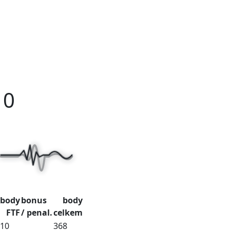
10
body
bonus
body
FTF
/ penal.
celkem
10
368