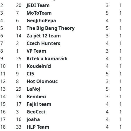
2
20
JEDI Team
3
1
3
7
MoToTeam
5
1
4
6
GeoJihoPepa
4
1
5
13
The Big Bang Theory
5
1
6
14
Za pět 12 team
3
1
7
2
Czech Hunters
4
1
8
1
VP Team
3
1
9
25
Krtek a kamarádi
4
1
10
11
Koudelníci
4
1
11
9
CI5
5
1
12
8
Hot Olomouc
3
1
13
29
LaNoJ
5
1
14
24
Bembeci
3
1
15
17
Fajki team
4
1
16
3
GeoCeci
4
1
17
16
joaha
4
1
18
33
HLP Team
4
1