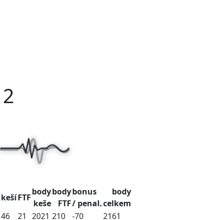
12
body
body
bonus
body
keší
FTF
keše
FTF
/ penal.
celkem
46
21
2021
210
-70
2161