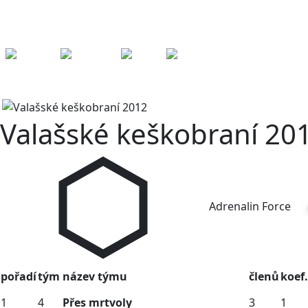
Kešky
Archiv
Přeh
ledy
Pom
ůcky
Fórum
Pořadí
Tabulka
2012
Adrenalin Force
Pořadí
Tabulka
2012
AF
Valašské keškobraní 20
Adrenalin Force
pořadí
tým
název týmu
členů
koef.
1
4
Přes mrtvoly
3
1