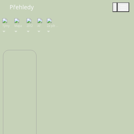
Přehledy
Týmy
Mapa
2012
AF
Za pět …