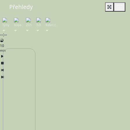
Přehledy
Týmy
Mapa
2021
TsD
Rafani z…
--:--
10
min