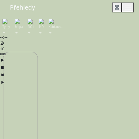
Přehledy
Týmy
Mapa
2021
TsD
Kabisova…
--:--
10
min