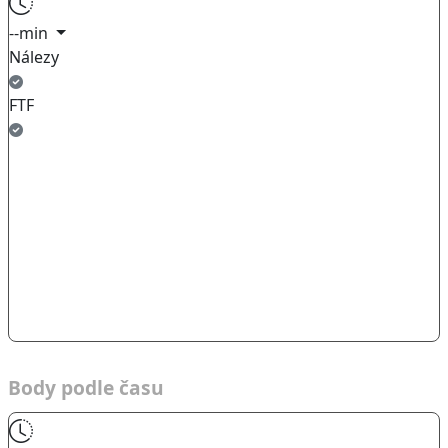
--min
Nálezy
FTF
Body podle času