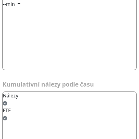
--min
Kumulativní nálezy podle času
Nálezy
FTF