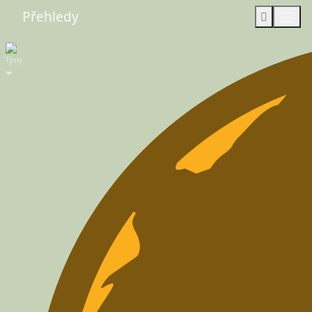
Přehledy
Týmy