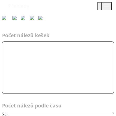
Přehledy
Týmy
Čas
2017
TsD
Hopeteam
Počet nálezů kešek
Počet nálezů podle času