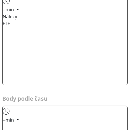
--min
Nálezy
FTF
Body podle času
--min