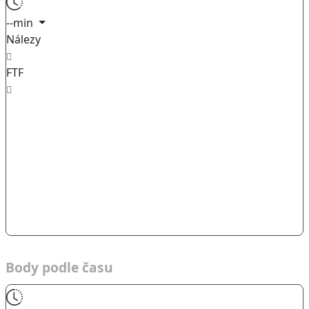
--min
Nálezy
FTF
Body podle času