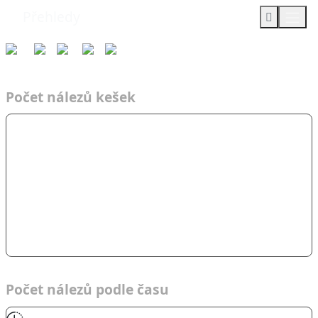
Přehledy
Týmy
Čas
2017
TsD
Bůčovi
Počet nálezů kešek
Počet nálezů podle času