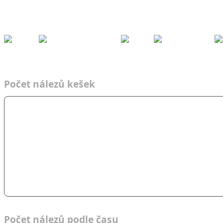
Kešky
Archiv
Přeh
ledy
Pom
ůcky
Fórum
Týmy
Nálezy podle času
2021
Tým s dětmi
K
Týmy
Čas
2021
TsD
Kab
Počet nálezů kešek
Počet nálezů podle času