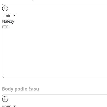
--min
Nálezy
FTF
Body podle času
--min