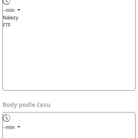
--min
Nálezy
FTF
Body podle času
--min