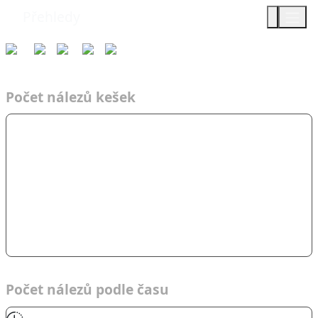
Přehledy
Týmy
Čas
2023
TsD
Cíl jas…
Počet nálezů kešek
Počet nálezů podle času