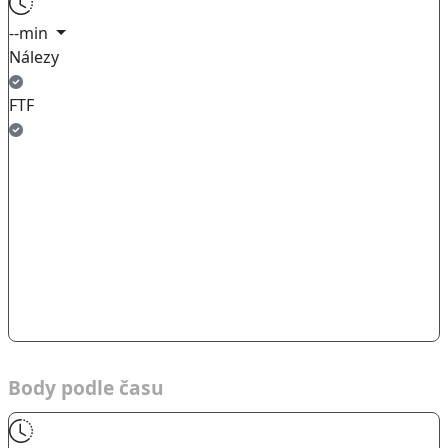
--min
Nálezy
FTF
Body podle času