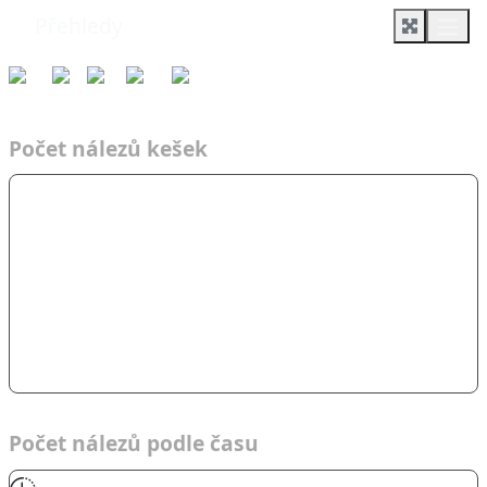
Přehledy
Týmy
Čas
2026
OPEN
Cíl jas…
Počet nálezů kešek
Počet nálezů podle času