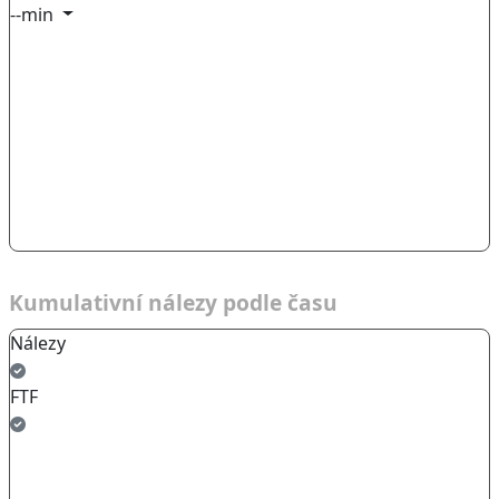
--min
Kumulativní nálezy podle času
Nálezy
FTF