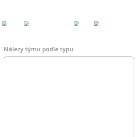
Kešky
Archiv
Přeh
ledy
Pom
ůcky
Fórum
Týmy
Nálezy podle typů
2015
Adrenalin Force
Týmy
Typ
2015
AF
Nálezy týmu podle typu