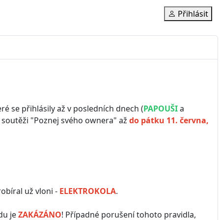
Přihlásit
ré se přihlásily až v posledních dnech (
PAPOUŠI
a
v soutěži "Poznej svého ownera" až
do pátku 11. června,
bíral už vloni -
ELEKTROKOLA
.
du je
ZAKÁZÁNO
! Případné porušení tohoto pravidla,