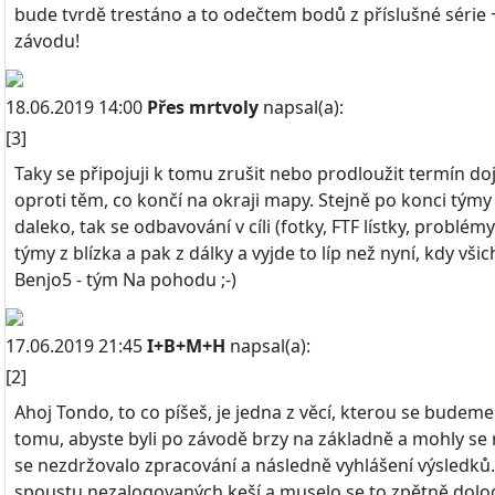
bude tvrdě trestáno a to odečtem bodů z příslušné série
závodu!
18.06.2019 14:00
Přes mrtvoly
napsal(a):
[3]
Taky se připojuji k tomu zrušit nebo prodloužit termín do
oproti těm, co končí na okraji mapy. Stejně po konci týmy 
daleko, tak se odbavování v cíli (fotky, FTF lístky, probl
týmy z blízka a pak z dálky a vyjde to líp než nyní, kdy vši
Benjo5 - tým Na pohodu ;-)
17.06.2019 21:45
I+B+M+H
napsal(a):
[2]
Ahoj Tondo, to co píšeš, je jedna z věcí, kterou se budem
tomu, abyste byli po závodě brzy na základně a mohly se r
se nezdržovalo zpracování a následně vyhlášení výsledků. 
spoustu nezalogovaných keší a muselo se to zpětně dolo