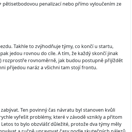
 + pětisetbodovou penalizací nebo přímo vyloučením ze
jezdu. Takhle to zvýhodňuje týmy, co končí u startu,
pak jedou rovnou do cíle. A tím, že každý skončí jinak
émy) rozprostře rovnoměrně, jak budou postupně přijíždět
chni přijedou naráz a všichni tam stojí frontu.
e zabývat. Ten povinný čas návratu byl stanoven kvůli
ychle vyřešit problémy, které v závodě vznikly a přitom
Letos to bylo obzvlášť důležité, protože dva týmy měly
govávat a ručně upravovat časy podle skutečných nálezů.