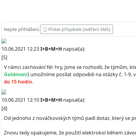
Nejste přihlášeni.
Přidat příspěvek (ověření SMS)
10.06.2021 12:23
I+B+M+H
napsal(a):
[5]
V rámci zachování fér hry, jsme se rozhodli, že týmům, kte
Goldmeni
) umožníme posílat odpovědi na otázky č. 1-9, 
do 15 hodin
.
10.06.2021 12:10
I+B+M+H
napsal(a):
[4]
Od jednoho z nováčkovských týmů padl dotaz, který se pro
Znovu tedy opakujeme, že použití elektrokol během závo