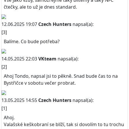
Vše jako vždy, samozřejmě taky biltemy a taky NFC
čtečky, ale to už je dnes standard.
12.06.2025 19:07
Czech Hunters
napsal(a):
[3]
Balíme. Co bude potřeba?
14.05.2025 22:03
VKteam
napsal(a):
[2]
Ahoj Tondo, napsal jsi to pěkně. Snad bude čas to na
Bystřičce v sobotu večer probrat.
13.05.2025 14:55
Czech Hunters
napsal(a):
[1]
Ahoj.
Valašské keškobraní se blíží, tak si dovolím to tu trochu