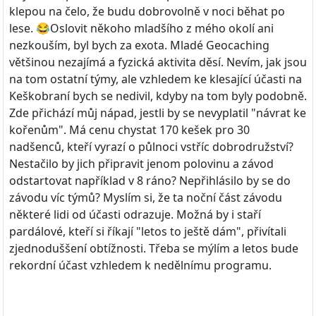
klepou na čelo, že budu dobrovolně v noci běhat po
lese. 😂Oslovit někoho mladšího z mého okolí ani
nezkouším, byl bych za exota. Mladé Geocaching
většinou nezajímá a fyzická aktivita děsí. Nevím, jak jsou
na tom ostatní týmy, ale vzhledem ke klesající účasti na
Keškobraní bych se nedivil, kdyby na tom byly podobně.
Zde přichází můj nápad, jestli by se nevyplatil "návrat ke
kořenům". Má cenu chystat 170 kešek pro 30
nadšenců, kteří vyrazí o půlnoci vstříc dobrodružství?
Nestačilo by jich připravit jenom polovinu a závod
odstartovat například v 8 ráno? Nepřihlásilo by se do
závodu víc týmů? Myslím si, že ta noční část závodu
některé lidi od účasti odrazuje. Možná by i staří
pardálové, kteří si říkají "letos to ještě dám", přivítali
zjednoduššení obtížnosti. Třeba se mýlím a letos bude
rekordní účast vzhledem k nedělnímu programu.