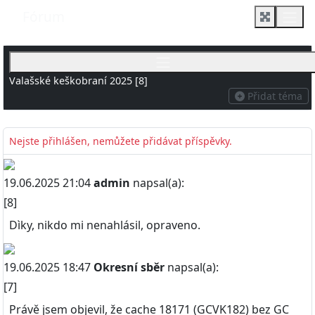
Fórum
Valašské keškobraní 2025 [8]
Přidat téma
Nejste přihlášen, nemůžete přidávat příspěvky.
19.06.2025 21:04
admin
napsal(a):
[8]
Dìky, nikdo mi nenahlásil, opraveno.
19.06.2025 18:47
Okresní sběr
napsal(a):
[7]
Právě jsem objevil, že cache 18171 (GCVK182) bez GC