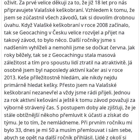
oživit. Za prvé velice děkuji za to, že již 18 let pro nás
připravujete Valašské keškobraní. Vzhledem k tomu, že
jsem se zúčastnil všech závodů, tak si dovolím drobnou
úvahu. Když Valašké keškobraní v roce 2008 začínalo,
tak se Geocaching v Česku velice rozvíjel a přijet na
takový závod, to bylo něco. Další ročníky jsme s
nadšením vyhlíželi a nemohli jsme se dočkat června. Jak
roky běžely, tak se z Geocachingu stala masová
záležitost a tím pro spoustu lidí ztratil na atraktivitě. Já
osobně jsem byl naposledy aktivní kačer asi v roce
2013. Keše příležitostně hledám, ale nikdy nejdu
primárně hledat kešky. Přesto jsem na Valašské
keškobraní nezanevřel a vždy jsme rádi přijeli. Jednou
za rok aktivní kešování a ještě k tomu závod považuji za
výborně strávený čas. S postupem doby ale zjišťuji, že je
stále obtížnější někoho přemluvit k účasti a získat do
týmu. Je to tím, že nemládneme. Při prvním ročníku mi
bylo 33, dnes je mi 50 a musím přemlouvat i sám sebe,
abych se opět na další ročník přihlásil. Lidé z okolí si