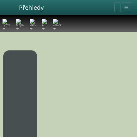
Přehledy
Týmy
Mapa
2015
AF
Žabičk…