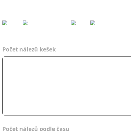
Kešky
Archiv
Přeh
ledy
Pom
ůcky
Fórum
Týmy
Nálezy podle času
2022
Adrenalin Force
Týmy
Čas
2022
AF
Počet nálezů kešek
Počet nálezů podle času