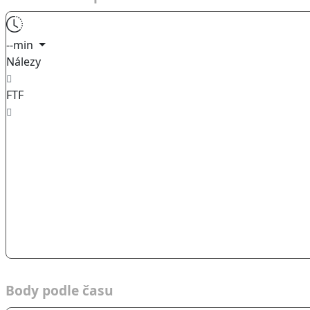
--min
Nálezy
FTF
Body podle času