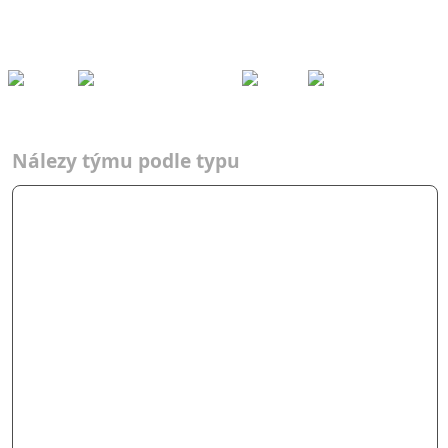
Kešky
Archiv
Přeh
ledy
Pom
ůcky
Fórum
Týmy
Nálezy podle typů
2013
Adrenalin Force
Týmy
Typ
2013
AF
Nálezy týmu podle typu