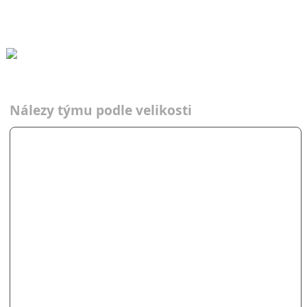
Czech Hunters
Czech Hu…
Nálezy týmu podle velikosti