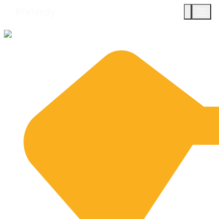
Přehledy
Týmy